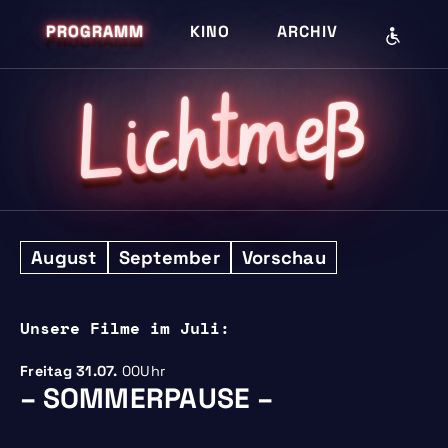
PROGRAMM
KINO
ARCHIV
eß
m
cht
i
L
August
September
Vorschau
Unsere Filme im Juli:
Freitag
31.07.
00Uhr
– SOMMERPAUSE –