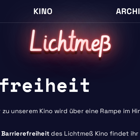
KINO
ARCH
L
i
cht
m
eß
freiheit
r zu unserem Kino wird über eine Rampe im Hin
r
Barrierefreiheit
des Lichtmeß Kino findet ihr