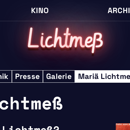
KINO
ARCH
L
i
cht
m
eß
nik
Presse
Galerie
Mariä Lichtm
chtmeß
 Lichtmeß?