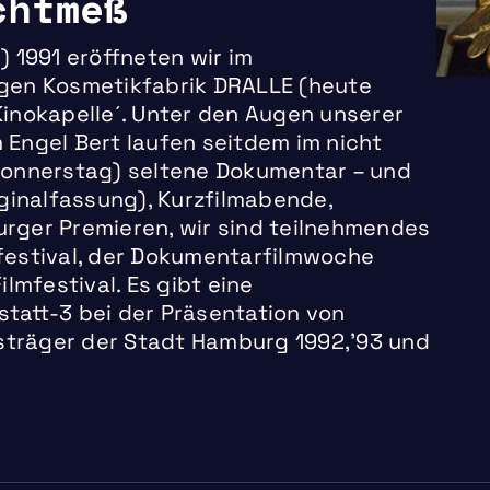
chtmeß
) 1991 eröffneten wir im
gen Kosmetikfabrik DRALLE (heute
inokapelle´. Unter den Augen unserer
Engel Bert laufen seitdem im nicht
Donnerstag) seltene Dokumentar – und
iginalfassung), Kurzfilmabende,
rger Premieren, wir sind teilnehmendes
festival, der Dokumentarfilmwoche
mfestival. Es gibt eine
tatt-3 bei der Präsentation von
isträger der Stadt Hamburg 1992,’93 und