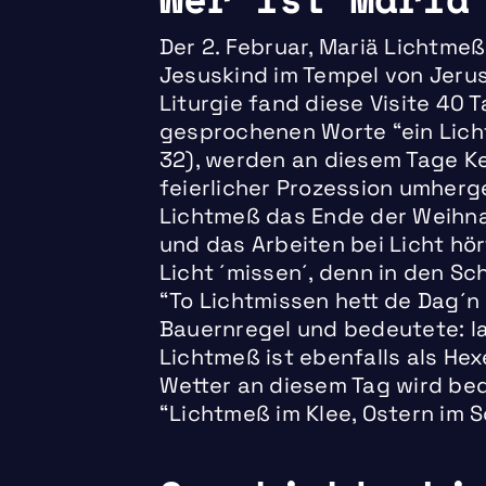
Der 2. Februar, Mariä Lichtmeß
Jesuskind im Tempel von Jerus
Liturgie fand diese Visite 40 
gesprochenen Worte “ein Licht
32), werden an diesem Tage K
feierlicher Prozession umherg
Lichtmeß das Ende der Weihna
und das Arbeiten bei Licht hö
Licht ´missen´, denn in den S
“To Lichtmissen hett de Dag´n
Bauernregel und bedeutete: l
Lichtmeß ist ebenfalls als He
Wetter an diesem Tag wird be
“Lichtmeß im Klee, Ostern im 