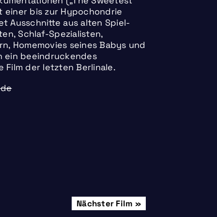
okumentationen („The Sweetest
t einer bis zur Hypochondrie
t Ausschnitte aus alten Spiel-
n, Schlaf-Spezialisten,
dern, Homemovies seines Babys und
ch ein beeindruckendes
Film der letzten Berlinale.
.de
Donnerstag, 08.02.
Nächster Film