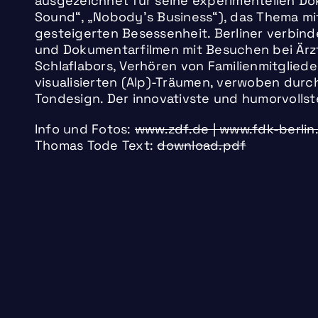
ausgezeichnet für seine experimentellen D
Sound“, „Nobody’s Business“), das Thema mi
gesteigerten Besessenheit. Berliner verbinde
und Dokumentarfilmen mit Besuchen bei Ärzte
Schlaflabors, Verhören von Familienmitglie
visualisierten (Alp)-Träumen, verwoben dur
Tondesign. Der innovativste und humorvollste 
Info und Fotos:
www.zdf.de | www.fdk-berlin
Thomas Tode Text:
download.pdf
01.