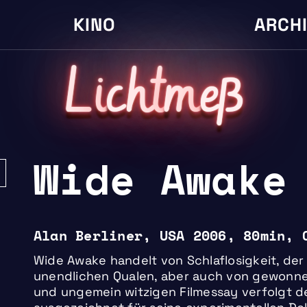
KINO
ARCH
L
i
cht
m
eß
Wide Awake
Alan Berliner, USA 2006, 80min, 
Wide Awake handelt von Schlaflosigkeit, der
unendlichen Qualen, aber auch von gewonnen
und ungemein witzigen Filmessay verfolgt de