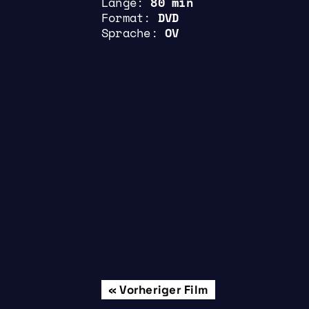
Länge
80 min
Format
DVD
Sprache
OV
Beitrags-
Vorheriger Film
Donnerstag, 25.