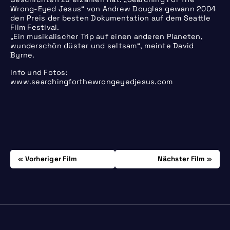
Wrong-Eyed Jesus“ von Andrew Douglas gewann 2004
den Preis der besten Dokumentation auf dem Seattle
Film Festival.
„Ein musikalischer Trip auf einen anderen Planeten,
wunderschön düster und seltsam“, meinte David
Byrne.
Info und Fotos:
www.searchingforthewrongeyedjesus.com
Beitrags-
Donnerstag, 01.02.
Freitag, 16.02.
Vorheriger Film
Nächster Film
Navigation
Gaußstraße 25
Impressum
22765 Hamburg
Datenschutz