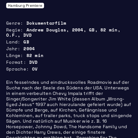
Hamburg Premiere
Genre
Dokumentarfilm
Regie
Andrew Douglas, 2004, GB, 82 min,
O.F., DVD
Land
GB
Jahr
2004
Länge
82 min
Format
DVD
Sprache
OV
Ein fesselndes und eindrucksvolles Roadmovie auf der
Suche nach der Seele des Südens der USA. Unterwegs
in einem verbeulten Chevy Impala trifft der
Singer/Songwriter Jim White (dessen Album „Wrong-
Eyed Jesus“ 1997 auch hierzulande gefeiert wurde) auf
Sümpfe und Berge, auf Kirchen, Gefängnisse und
Kohleminen, auf trailer parks, truck stops und singende
Sägen. Und natürlich auf Musiker wie z. B. 16
Horsepower, Johnny Dowd, The Handsome Family und
den Dichter Harry Crews, der einige finstere
Geschichten zu erzählen hat. „Searching For The