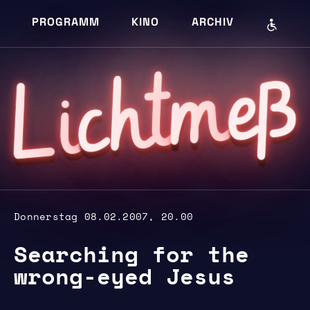
PROGRAMM
KINO
ARCHIV
eß
m
cht
i
L
Donnerstag 08.02.2007, 20.00
Searching for the
wrong-eyed Jesus