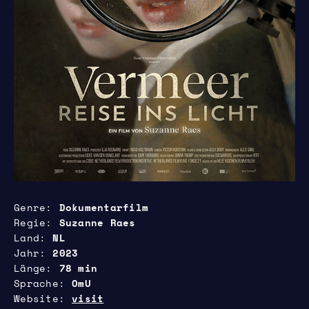
Genre
Dokumentarfilm
Regie
Suzanne Raes
Land
NL
Jahr
2023
Länge
78 min
Sprache
OmU
Website
visit