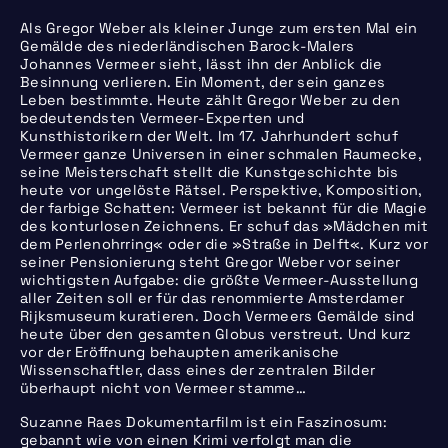
Als Gregor Weber als kleiner Junge zum ersten Mal ein
Gemälde des niederländischen Barock-Malers
Johannes Vermeer sieht, lässt ihn der Anblick die
Besinnung verlieren. Ein Moment, der sein ganzes
Leben bestimmte. Heute zählt Gregor Weber zu den
bedeutendsten Vermeer-Experten und
Kunsthistorikern der Welt. Im 17. Jahrhundert schuf
Vermeer ganze Universen in einer schmalen Raumecke,
seine Meisterschaft stellt die Kunstgeschichte bis
heute vor ungelöste Rätsel. Perspektive, Komposition,
der farbige Schatten: Vermeer ist bekannt für die Magie
des konturlosen Zeichnens. Er schuf das »Mädchen mit
dem Perlenohrring« oder die »Straße in Delft«. Kurz vor
seiner Pensionierung steht Gregor Weber vor seiner
wichtigsten Aufgabe: die größte Vermeer-Ausstellung
aller Zeiten soll er für das renommierte Amsterdamer
Rijksmuseum kuratieren. Doch Vermeers Gemälde sind
heute über den gesamten Globus verstreut. Und kurz
vor der Eröffnung behaupten amerikanische
Wissenschaftler, dass eines der zentralen Bilder
überhaupt nicht von Vermeer stamme…
Suzanne Raes Dokumentarfilm ist ein Faszinosum:
gebannt wie von einen Krimi verfolgt man die