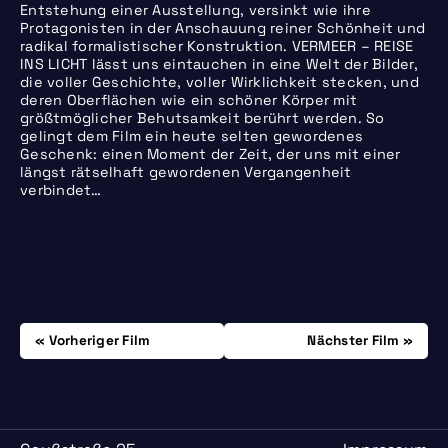
Entstehung einer Ausstellung, versinkt wie ihre
Protagonisten in der Anschauung reiner Schönheit und
radikal formalistischer Konstruktion. VERMEER – REISE
INS LICHT lässt uns eintauchen in eine Welt der Bilder,
die voller Geschichte, voller Wirklichkeit stecken, und
deren Oberflächen wie ein schöner Körper mit
größtmöglicher Behutsamkeit berührt werden. So
gelingt dem Film ein heute selten gewordenes
Geschenk: einen Moment der Zeit, der uns mit einer
längst rätselhaft gewordenen Vergangenheit
verbindet…
Beitrags-
Dienstag, 05.12.
Donnerstag, 14.12.
Vorheriger Film
Nächster Film
Navigation