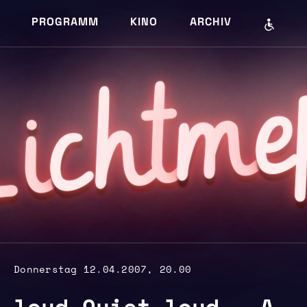
PROGRAMM
KINO
ARCHIV
e
m
cht
i
L
Donnerstag 12.04.2007, 20.00
loud Quiet loud – A