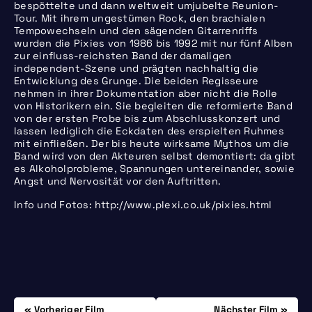
bespöttelte und dann weltweit umjubelte Reunion-
Tour. Mit ihrem ungestümen Rock, den brachialen
Tempowechseln und den sägenden Gitarrenriffs
wurden die Pixies von 1986 bis 1992 mit nur fünf Alben
zur einfluss-reichsten Band der damaligen
independent-Szene und prägten nachhaltig die
Entwicklung des Grunge. Die beiden Regisseure
nehmen in ihrer Dokumentation aber nicht die Rolle
von Historikern ein. Sie begleiten die reformierte Band
von der ersten Probe bis zum Abschlusskonzert und
lassen lediglich die Eckdaten des erspielten Ruhmes
mit einfließen. Der bis heute wirksame Mythos um die
Band wird von den Akteuren selbst demontiert: da gibt
es Alkoholprobleme, Spannungen untereinander, sowie
Angst und Nervosität vor den Auftritten.
Info und Fotos: http://www.plexi.co.uk/pixies.html
Beitrags-
Donnerstag, 05.04.
Freitag, 13.04.
Vorheriger Film
Nächster Film