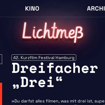
KINO
ARCH
L
i
cht
m
eß
42. Kurzfilm Festival Hamburg
Dreifacher
„Drei“
»Du darfst alles filmen, was mit drei ist, supe