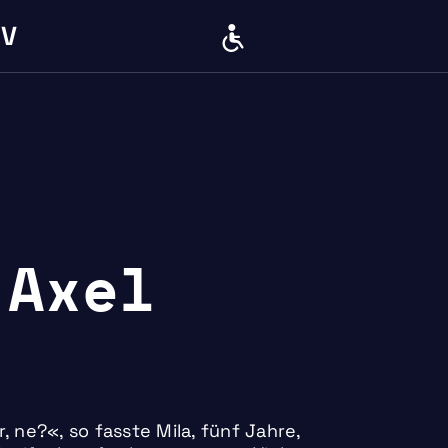
IV
BARRIERE
 Axel
r, ne?«, so fasste Mila, fünf Jahre,