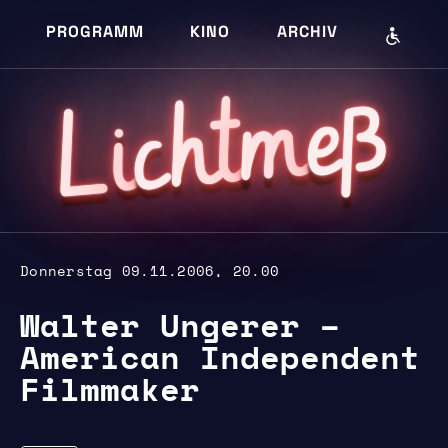
PROGRAMM
KINO
ARCHIV
eß
m
cht
i
L
Donnerstag 09.11.2006, 20.00
Walter Ungerer –
American Independent
Filmmaker