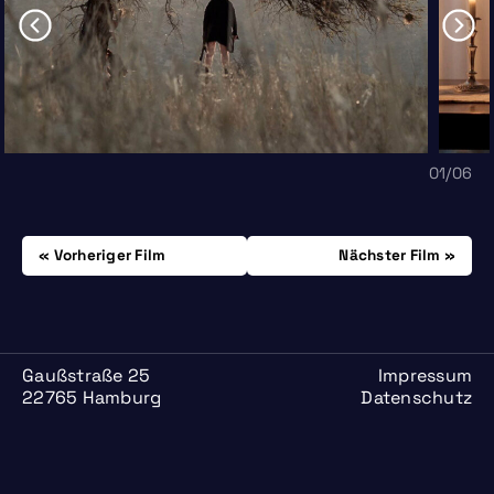
01
/06
Beitrags-
Donnerstag, 07.11.
Donnerstag, 14.11.
Vorheriger Film
Nächster Film
Navigation
Gaußstraße 25
Impressum
22765 Hamburg
Datenschutz