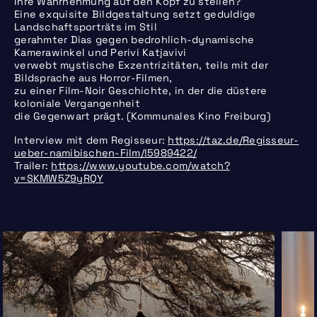
Ihre Wahrnehmung auf den Kopf zu stellen?
Eine exquisite Bildgestaltung setzt geduldige
Landschaftsporträts im Stil
gerahmter Dias gegen bedrohlich-dynamische
Kamerawinkel und Perivi Katjavivi
verwebt mystische Exzentrizitäten, teils mit der
Bildsprache aus Horror-Filmen,
zu einer Film-Noir Geschichte, in der die düstere
koloniale Vergangenheit
die Gegenwart prägt. (Kommunales Kino Freiburg)
Interview mit dem Regisseur:
https://taz.de/Regisseur-
ueber-namibischen-Film/!5989422/
Trailer:
https://www.youtube.com/watch?
v=SKMW5Z9yRQY