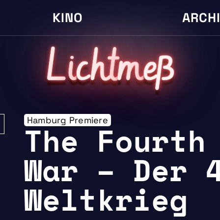
KINO
ARCH
L
i
cht
m
eß
Hamburg Premiere
The Fourth
War – Der 
Weltkrieg