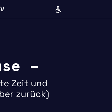
IV
BARRIERE
use –
te Zeit und
ber zurück)