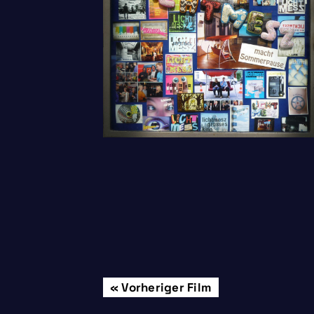
Beitrags-
Vorheriger Film
Freitag, 12.06.