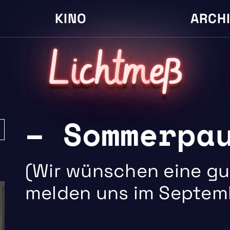
KINO
ARCH
L
i
cht
m
eß
– Sommerpa
(Wir wünschen eine gu
melden uns im Septem