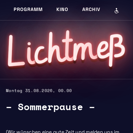
PROGRAMM
KINO
ARCHIV
eß
m
cht
i
L
Montag 31.08.2026, 00.00
– Sommerpause –
(Wir wünschen eine gute Zeit und melden uns im