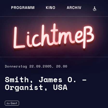
PROGRAMM
KINO
ARCHIV
eß
m
cht
i
L
Donnerstag 22.09.2005, 20.00
Smith, James O. –
Organist, USA
zu Gast