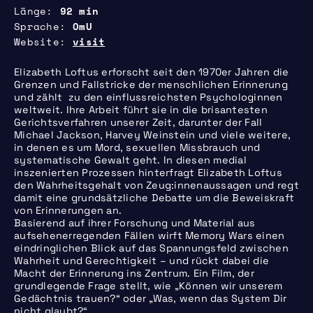
Länge
92 min
Sprache
OmU
Website
visit
Elizabeth Loftus erforscht seit den 1970er Jahren die
Grenzen und Fallstricke der menschlichen Erinnerung
und zählt zu den einflussreichsten Psychologinnen
weltweit. Ihre Arbeit führt sie in die brisantesten
Gerichtsverfahren unserer Zeit, darunter der Fall
Michael Jackson, Harvey Weinstein und viele weitere,
in denen es um Mord, sexuellen Missbrauch und
systematische Gewalt geht. In diesen medial
inszenierten Prozessen hinterfragt Elizabeth Loftus
den Wahrheitsgehalt von Zeug:innenaussagen und regt
damit eine grundsätzliche Debatte um die Beweiskraft
von Erinnerungen an.
Basierend auf ihrer Forschung und Material aus
aufsehenerregenden Fällen wirft Memory Wars einen
eindringlichen Blick auf das Spannungsfeld zwischen
Wahrheit und Gerechtigkeit – und rückt dabei die
Macht der Erinnerung ins Zentrum. Ein Film, der
grundlegende Frage stellt, wie „Können wir unserem
Gedächtnis trauen?“ oder „Was, wenn das System Dir
nicht glaubt?“.