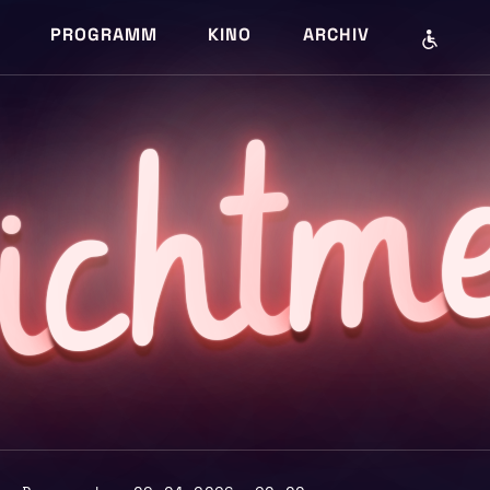
PROGRAMM
KINO
ARCHIV
m
cht
i
L