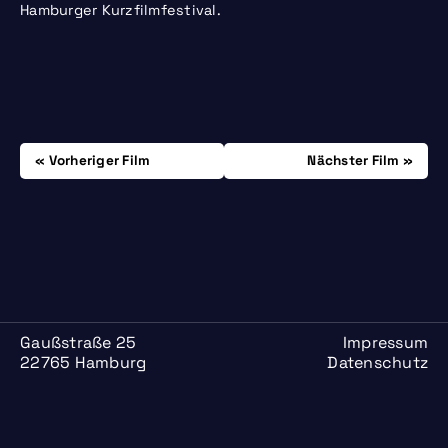
Hamburger Kurzfilmfestival.
Beitrags-
Donnerstag, 12.06.
Donnerstag, 19.06.
Vorheriger Film
Nächster Film
Navigation
Gaußstraße 25
Impressum
22765 Hamburg
Datenschutz