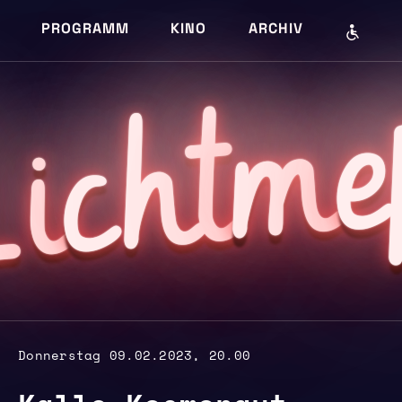
PROGRAMM
KINO
ARCHIV
e
m
cht
i
L
Donnerstag 09.02.2023, 20.00