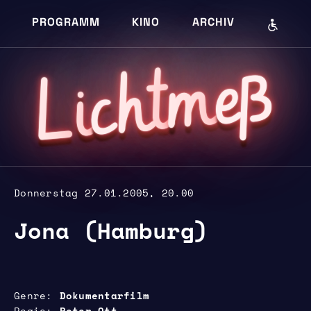
PROGRAMM
KINO
ARCHIV
eß
m
cht
i
L
Donnerstag 27.01.2005, 20.00
Jona (Hamburg)
Genre
Dokumentarfilm