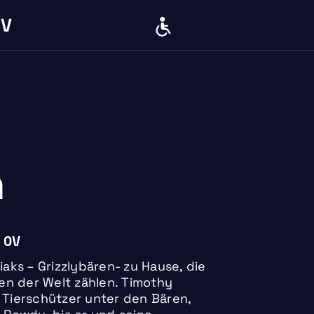
IV
BARRIERE
n
 OV
iaks – Grizzlybären- zu Hause, die
en der Welt zählen. Timothy
r Tierschützer unter den Bären,