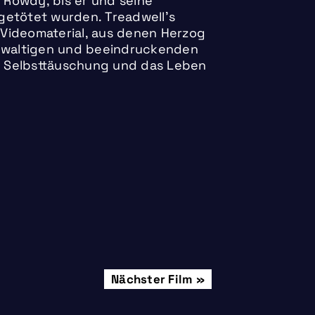
Rowdy, bis er und seine
getötet wurden. Treadwell’s
Videomaterial, aus denen Herzog
gewaltigen und beeindruckenden
he Selbsttäuschung und das Leben
Freitag, 24.03.
Nächster Film