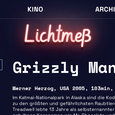
KINO
ARCH
L
i
cht
m
eß
Grizzly Ma
Werner Herzog, USA 2005, 103min,
Im Katmai-Nationalpark in Alaska sind die Kod
zu den größten und gefährlichsten Raubtier
Treadwell lebte 13 Jahre als selbsternannte