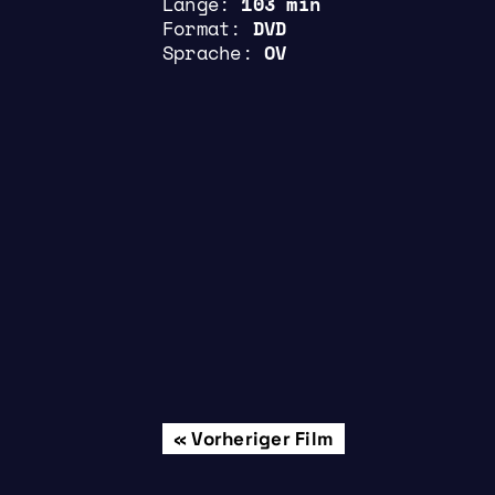
Länge
103 min
Format
DVD
Sprache
OV
Beitrags-
Vorheriger Film
Donnerstag, 23.
Navigation