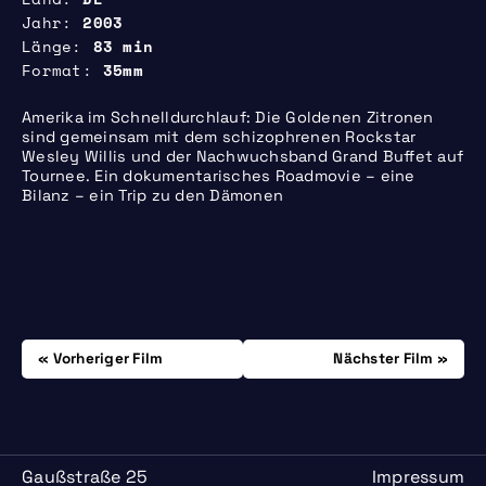
Jahr
2003
Länge
83 min
Format
35mm
Amerika im Schnelldurchlauf: Die Goldenen Zitronen
sind gemeinsam mit dem schizophrenen Rockstar
Wesley Willis und der Nachwuchsband Grand Buffet auf
Tournee. Ein dokumentarisches Roadmovie – eine
Bilanz – ein Trip zu den Dämonen
Beitrags-
Samstag, 20.09.
Donnerstag, 09.10.
Vorheriger Film
Nächster Film
Navigation
Gaußstraße 25
Impressum