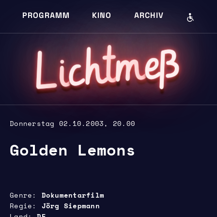
PROGRAMM
KINO
ARCHIV
eß
m
cht
i
L
Donnerstag 02.10.2003, 20.00
Golden Lemons
Genre
Dokumentarfilm
Regie
Jörg Siepmann
Land
DE