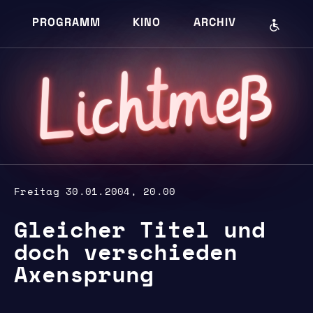
PROGRAMM
KINO
ARCHIV
eß
m
cht
i
L
Freitag 30.01.2004, 20.00
Gleicher Titel und
doch verschieden
Axensprung