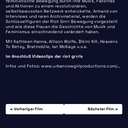
feministische Bewegung durch ihre Musik, Fanzines
und Aktionen zu einem revolutionären,
selbstbewussten Netzwerk entwickelte. Anhand von
Interviews und raren Archivmaterial, werden die
Schlüsselfiguren der Riot Grrrl-Bewegung vorgestellt
und wie diese Frauen die Geschichte von Musik und
Feminismus einschneidend verändert haben.
Mit Kathleen Hanna, Allison Wolfe, Bikini Kill, Heavens
To Betsy, Bratmobile, Ian McKaye u.v.a.
Im Anschluß Videoclips der riot grrrls
Infos und Fotos: www.urbancowgirlproductions.com/…
Beitrags-
Donnerstag, 20.09.
Donnerstag, 04.10.
Vorheriger Film
Nächster Film
Navigation