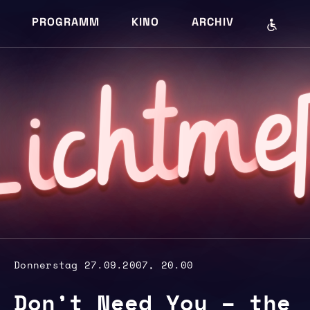
PROGRAMM
KINO
ARCHIV
e
m
cht
i
L
Donnerstag 27.09.2007, 20.00
Don’t Need You – the