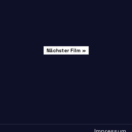
Samstag, 27.08.
Nächster Film
Impressum