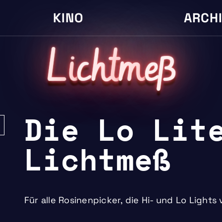
KINO
ARCH
L
i
cht
m
eß
Die Lo Lit
Lichtmeß
Für alle Rosinenpicker, die Hi- und Lo Lights