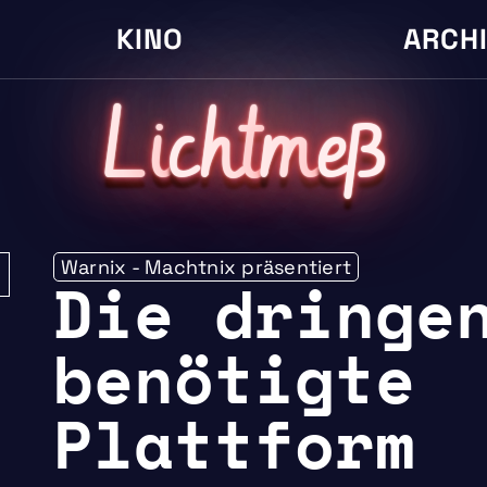
KINO
ARCH
L
i
cht
m
eß
Warnix - Machtnix präsentiert
Die dringe
benötigte
Plattform