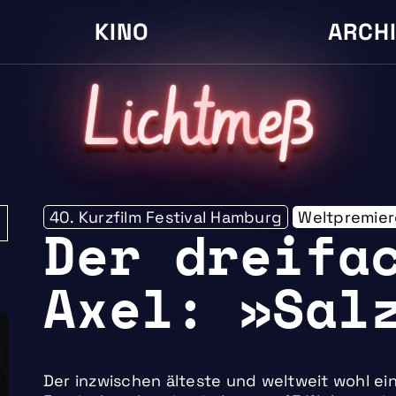
KINO
ARCH
L
i
cht
m
eß
40. Kurzfilm Festival Hamburg
Weltpremier
Der dreifa
Axel: »Sal
Der inzwischen älteste und weltweit wohl e