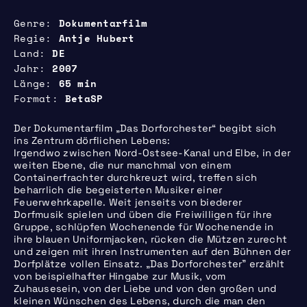
Genre
Dokumentarfilm
Regie
Antje Hubert
Land
DE
Jahr
2007
Länge
65 min
Format
BetaSP
Der Dokumentarfilm „Das Dorforchester“ begibt sich
ins Zentrum dörflichen Lebens:
Irgendwo zwischen Nord-Ostsee-Kanal und Elbe, in der
weiten Ebene, die nur manchmal von einem
Containerfrachter durchkreuzt wird, treffen sich
beharrlich die begeisterten Musiker einer
Feuerwehrkapelle. Weit jenseits von biederer
Dorfmusik spielen und üben die Freiwilligen für ihre
Gruppe, schlüpfen Wochenende für Wochenende in
ihre blauen Uniformjacken, rücken die Mützen zurecht
und zeigen mit ihren Instrumenten auf den Bühnen der
Dorfplätze vollen Einsatz. „Das Dorforchester” erzählt
von beispielhafter Hingabe zur Musik, vom
Zuhausesein, von der Liebe und von den großen und
kleinen Wünschen des Lebens, durch die man den