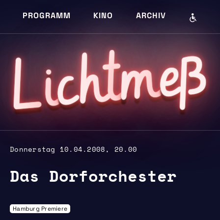
PROGRAMM
KINO
ARCHIV
eß
m
cht
i
L
Donnerstag 10.04.2008, 20.00
Das Dorforchester
Hamburg Premiere