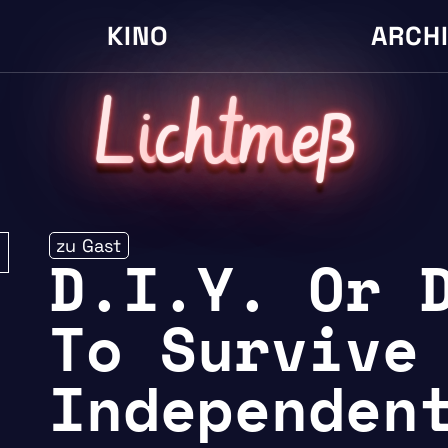
KINO
ARCH
L
i
cht
m
eß
zu Gast
D.I.Y. Or 
To Survive
Independen