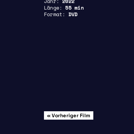
Jahr
2022
Länge
55 min
Format
DVD
Beitrags-
Vorheriger Film
Donnerstag, 16.
Navigation