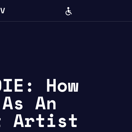
IV
BARRIERE
DIE: How
 As An
t Artist