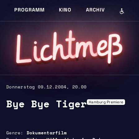
PROGRAMM
KINO
ARCHIV
eß
m
cht
i
L
Donnerstag 09.12.2004, 20.00
Bye Bye Tiger
Hamburg Premiere
Genre
Dokumentarfilm