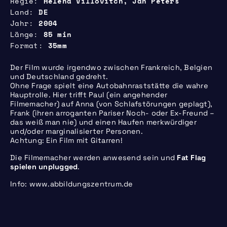
Regie
Hélèna Villovitch, Jan Peters
Land
DE
Jahr
2004
Länge
85 min
Format
35mm
Der Film wurde irgendwo zwischen Frankreich, Belgien
und Deutschland gedreht.
Ohne Frage spielt eine Autobahnraststätte die wahre
Hauptrolle. Hier trifft Paul (ein angehender
Filmemacher) auf Anna (von Schlafstörungen geplagt),
Frank (ihren arroganten Pariser Noch- oder Ex-Freund –
das weiß man nie) und einen Haufen merkwürdiger
und/oder marginalisierter Personen.
Achtung: Ein Film mit Gitarren!
Die Filmemacher werden anwesend sein und
Fat Flag
spielen unplugged
.
Info: www.abbildungszentrum.de