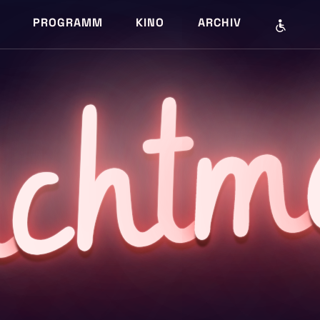
PROGRAMM
KINO
ARCHIV
m
cht
i