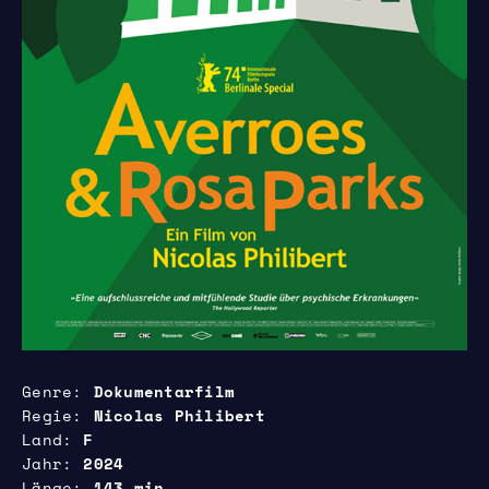
Genre
Dokumentarfilm
Regie
Nicolas Philibert
Land
F
Jahr
2024
Länge
143 min