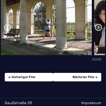
01
/06
Beitrags-
Donnerstag, 03.10.
Samstag, 12.10.
Vorheriger Film
Nächster Film
Navigation
Gaußstraße 25
Impressum