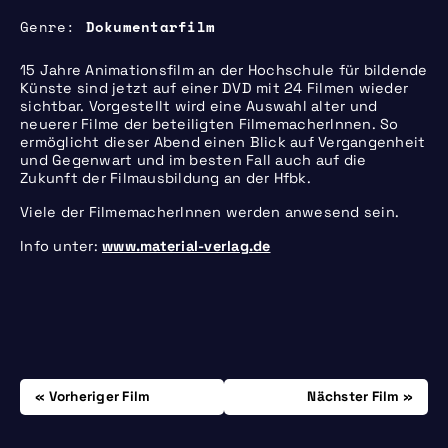
Genre
Dokumentarfilm
15 Jahre Animationsfilm an der Hochschule für bildende
Künste sind jetzt auf einer DVD mit 24 Filmen wieder
sichtbar. Vorgestellt wird eine Auswahl alter und
neuerer Filme der beteiligten FilmemacherInnen. So
ermöglicht dieser Abend einen Blick auf Vergangenheit
und Gegenwart und im besten Fall auch auf die
Zukunft der Filmausbildung an der Hfbk.
Viele der FilmemacherInnen werden anwesend sein.
Info unter:
www.material-verlag.de
Beitrags-
Donnerstag, 04.12.
Freitag, 30.01.
Vorheriger Film
Nächster Film
Navigation