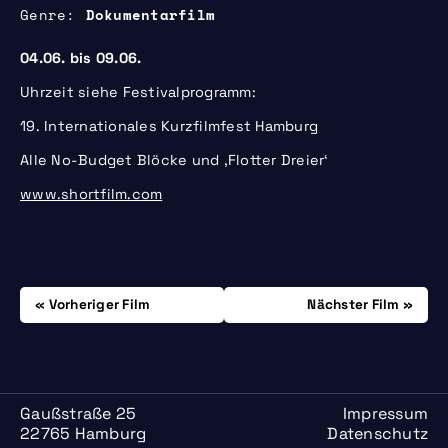
Genre
Dokumentarfilm
04.06. bis 09.06.
Uhrzeit siehe Festivalprogramm:
19. Internationales Kurzfilmfest Hamburg
Alle No-Budget Blöcke und ‚Flotter Dreier‘
www.shortfilm.com
Beitrags-
Donnerstag, 29.05.
Donnerstag, 12.06.
Vorheriger Film
Nächster Film
Navigation
Gaußstraße 25
Impressum
22765 Hamburg
Datenschutz